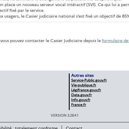
 en place un nouveau serveur vocal intéractif (SVI). Ce qui lui a pe
tif fixé par le service.
x usagers, le Casier judiciaire national s’est fixé un objectif de 8
vous pouvez contacter le Casier Judiciaire depuis le
formulaire de
Autres sites
Service-Public.gouv.fr
Vie-publique.fr
Légifrance.gouv.fr
Data.gouv.fr
Info.gouv.fr
France.fr
VERSION 3.26.4.1
ibilité : totalement conforme
Contact