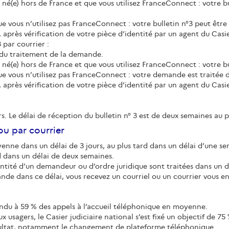
es né(e) hors de France et que vous utilisez FranceConnect : votre 
ue vous n’utilisez pas FranceConnect : votre bulletin n°3 peut être
, après vérification de votre pièce d’identité par un agent du Casie
 par courrier :
 du traitement de la demande.
s né(e) hors de France et que vous utilisez FranceConnect : votre b
que vous n’utilisez pas FranceConnect : votre demande est traitée d
, après vérification de votre pièce d’identité par un agent du Casie
s. Le délai de réception du bulletin n° 3 est de deux semaines au p
u par courrier
enne dans un délai de 3 jours, au plus tard dans un délai d’une s
d dans un délai de deux semaines.
dentité d’un demandeur ou d’ordre juridique sont traitées dans un dé
ande dans ce délai, vous recevez un courriel ou un courrier vous e
pondu à 59 % des appels à l’accueil téléphonique en moyenne.
x usagers, le Casier judiciaire national s’est fixé un objectif de 75
sultat, notamment le changement de plateforme téléphonique.