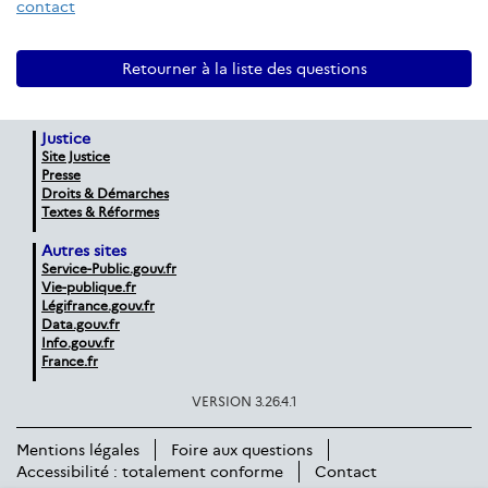
contact
Retourner à la liste des questions
Justice
Site Justice
Presse
Droits & Démarches
Textes & Réformes
Autres sites
Service-Public.gouv.fr
Vie-publique.fr
Légifrance.gouv.fr
Data.gouv.fr
Info.gouv.fr
France.fr
VERSION 3.26.4.1
Mentions légales
Foire aux questions
Accessibilité : totalement conforme
Contact