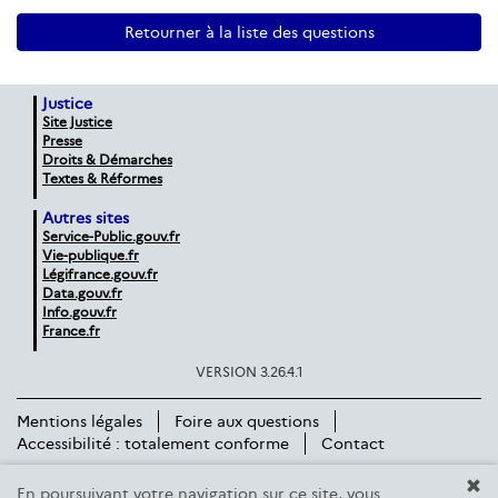
Retourner à la liste des questions
Justice
Site Justice
Presse
Droits & Démarches
Textes & Réformes
Autres sites
Service-Public.gouv.fr
Vie-publique.fr
Légifrance.gouv.fr
Data.gouv.fr
Info.gouv.fr
France.fr
VERSION 3.26.4.1
Mentions légales
Foire aux questions
Accessibilité : totalement conforme
Contact
En poursuivant votre navigation sur ce site, vous