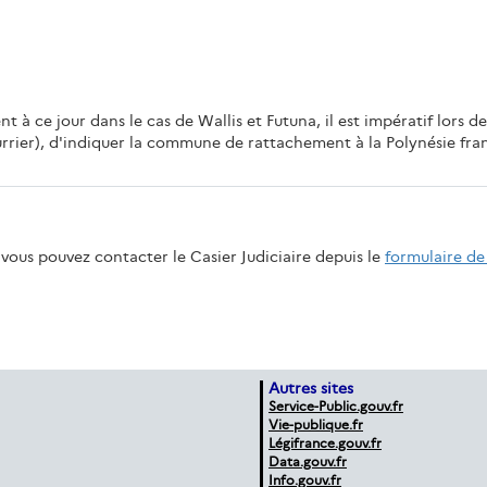
t à ce jour dans le cas de Wallis et Futuna, il est impératif lors d
ier), d'indiquer la commune de rattachement à la Polynésie franç
vous pouvez contacter le Casier Judiciaire depuis le
formulaire de
Autres sites
Service-Public.gouv.fr
Vie-publique.fr
Légifrance.gouv.fr
Data.gouv.fr
Info.gouv.fr