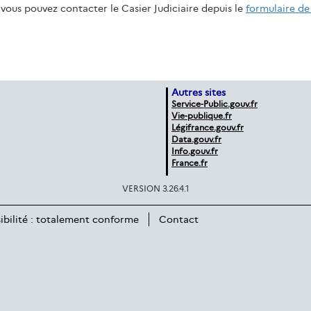
vous pouvez contacter le Casier Judiciaire depuis le
formulaire de
Autres sites
Service-Public.gouv.fr
Vie-publique.fr
Légifrance.gouv.fr
Data.gouv.fr
Info.gouv.fr
France.fr
VERSION 3.26.4.1
ibilité : totalement conforme
Contact