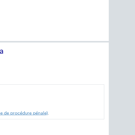
a
de de procédure pénale)
.