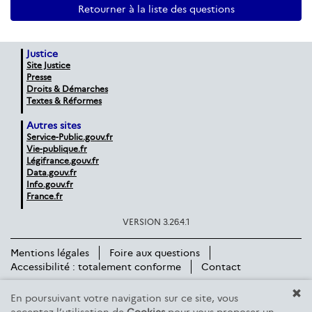
Retourner à la liste des questions
Justice
Site Justice
Presse
Droits & Démarches
Textes & Réformes
Autres sites
Service-Public.gouv.fr
Vie-publique.fr
Légifrance.gouv.fr
Data.gouv.fr
Info.gouv.fr
France.fr
VERSION 3.26.4.1
Mentions légales
Foire aux questions
Accessibilité : totalement conforme
Contact
En poursuivant votre navigation sur ce site, vous