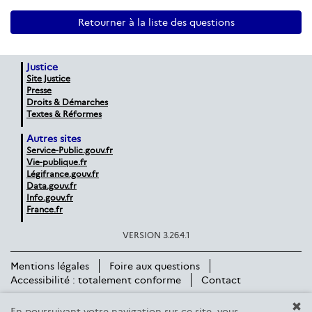
Retourner à la liste des questions
Justice
Site Justice
Presse
Droits & Démarches
Textes & Réformes
Autres sites
Service-Public.gouv.fr
Vie-publique.fr
Légifrance.gouv.fr
Data.gouv.fr
Info.gouv.fr
France.fr
VERSION 3.26.4.1
Mentions légales
Foire aux questions
Accessibilité : totalement conforme
Contact
En poursuivant votre navigation sur ce site, vous