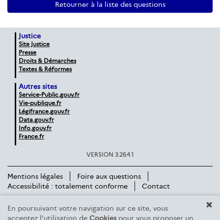
Retourner à la liste des questions
Justice
Site Justice
Presse
Droits & Démarches
Textes & Réformes
Autres sites
Service-Public.gouv.fr
Vie-publique.fr
Légifrance.gouv.fr
Data.gouv.fr
Info.gouv.fr
France.fr
VERSION 3.26.4.1
Mentions légales
Foire aux questions
Accessibilité : totalement conforme
Contact
En poursuivant votre navigation sur ce site, vous
acceptez l’utilisation de
Cookies
pour vous proposer un