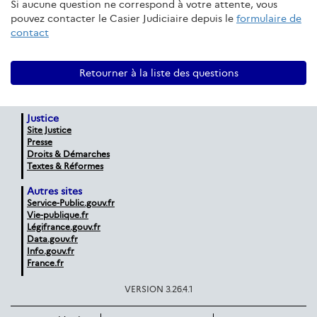
Si aucune question ne correspond à votre attente, vous
pouvez contacter le Casier Judiciaire depuis le
formulaire de
contact
Retourner à la liste des questions
Justice
Site Justice
Presse
Droits & Démarches
Textes & Réformes
Autres sites
Service-Public.gouv.fr
Vie-publique.fr
Légifrance.gouv.fr
Data.gouv.fr
Info.gouv.fr
France.fr
VERSION 3.26.4.1