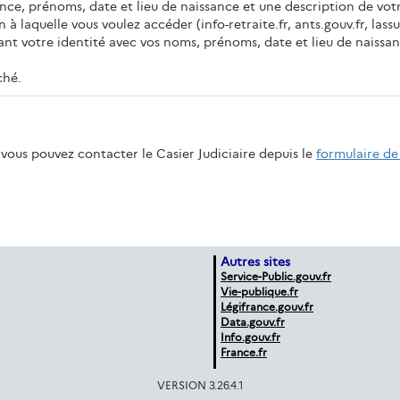
nce, prénoms, date et lieu de naissance et une description de vot
 à laquelle vous voulez accéder (info-retraite.fr, ants.gouv.fr, lassura
nt votre identité avec vos noms, prénoms, date et lieu de naissan
ché.
vous pouvez contacter le Casier Judiciaire depuis le
formulaire de
Autres sites
Service-Public.gouv.fr
Vie-publique.fr
Légifrance.gouv.fr
Data.gouv.fr
Info.gouv.fr
France.fr
VERSION 3.26.4.1