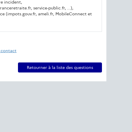
re incident,
nceretraite.fr, service-public.fr, ...),
ce (impots.gouv.fr, ameli.fr, MobileConnect et
 contact
Retourner à la liste des questions