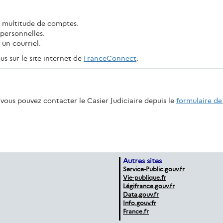
e multitude de comptes.
personnelles.
un courriel.
s sur le site internet de
FranceConnect
.
vous pouvez contacter le Casier Judiciaire depuis le
formulaire de
Autres sites
Service-Public.gouv.fr
Vie-publique.fr
Légifrance.gouv.fr
Data.gouv.fr
Info.gouv.fr
France.fr