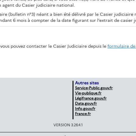
n agent du Casier judiciaire national.
aire (bulletin n°3) néant a bien été délivré par le Casier judiciaire 
endant 6 mois à compter de la date figurant sur l’extrait de casier ju
vous pouvez contacter le Casier Judiciaire depuis le
formulaire de
Autres sites
Service-Public.gouv.fr
Vie-publique.fr
Légifrance.gouv.fr
Data.gouv.fr
Info.gouv.fr
France.fr
VERSION 3.26.4.1