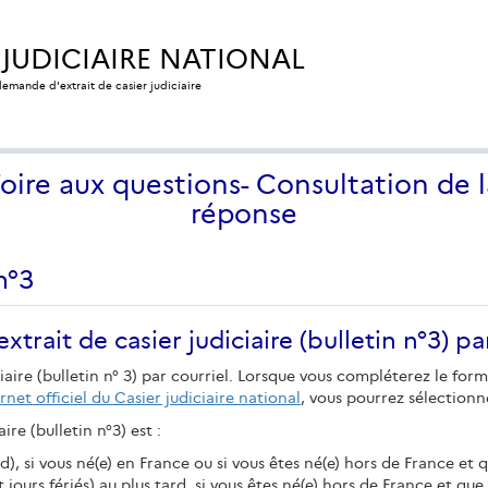
 JUDICIAIRE NATIONAL
 demande d'extrait de casier judiciaire
Foire aux questions- Consultation de l
réponse
n°3
xtrait de casier judiciaire (bulletin n°3) pa
iaire (bulletin n° 3) par courriel. Lorsque vous compléterez le for
ernet officiel du Casier judiciaire national
, vous pourrez sélectionn
ire (bulletin n°3) est :
), si vous né(e) en France ou si vous êtes né(e) hors de France et
jours fériés) au plus tard, si vous êtes né(e) hors de France et qu