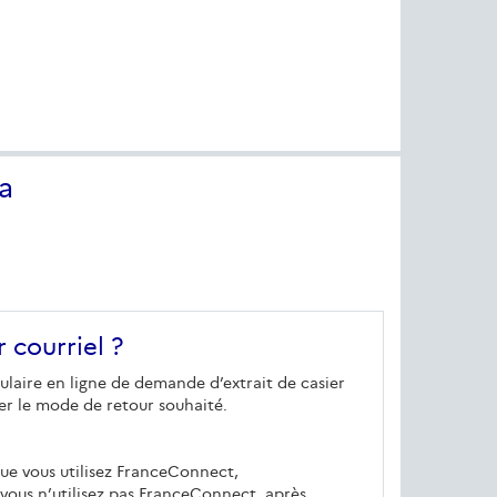
a
r courriel ?
mulaire en ligne de demande d’extrait de casier
er le mode de retour souhaité.
 que vous utilisez FranceConnect,
e vous n’utilisez pas FranceConnect, après