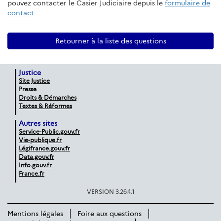
pouvez contacter le Casier Judiciaire depuis le
formulaire de
contact
Retourner à la liste des questions
Justice
Site Justice
Presse
Droits & Démarches
Textes & Réformes
Autres sites
Service-Public.gouv.fr
Vie-publique.fr
Légifrance.gouv.fr
Data.gouv.fr
Info.gouv.fr
France.fr
VERSION 3.26.4.1
Mentions légales
Foire aux questions