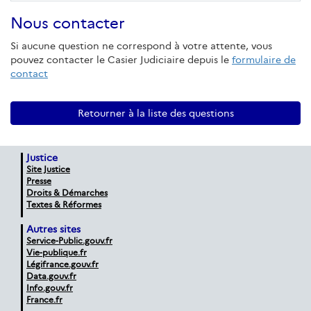
Nous contacter
Si aucune question ne correspond à votre attente, vous
pouvez contacter le Casier Judiciaire depuis le
formulaire de
contact
Retourner à la liste des questions
Justice
Site Justice
Presse
Droits & Démarches
Textes & Réformes
Autres sites
Service-Public.gouv.fr
Vie-publique.fr
Légifrance.gouv.fr
Data.gouv.fr
Info.gouv.fr
France.fr