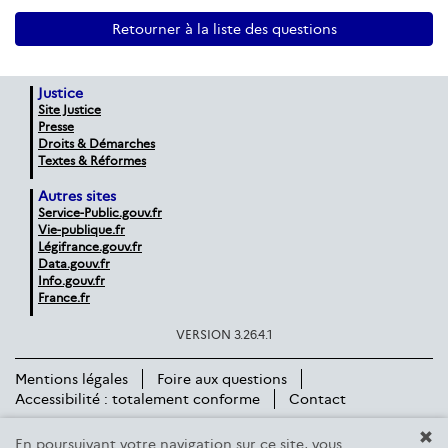
Retourner à la liste des questions
Justice
Site Justice
Presse
Droits & Démarches
Textes & Réformes
Autres sites
Service-Public.gouv.fr
Vie-publique.fr
Légifrance.gouv.fr
Data.gouv.fr
Info.gouv.fr
France.fr
VERSION 3.26.4.1
Mentions légales
Foire aux questions
Accessibilité : totalement conforme
Contact
En poursuivant votre navigation sur ce site, vous