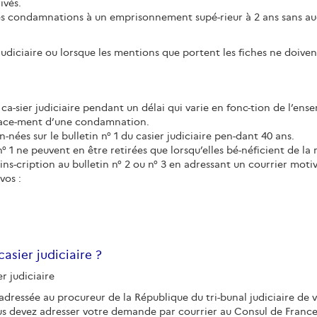
ivés.
s condamnations à un emprisonnement supé-rieur à 2 ans sans aucun
 judiciaire ou lorsque les mentions que portent les fiches ne doivent 
ca-sier judiciaire pendant un délai qui varie en fonc-tion de l’en
fface-ment d’une condamnation.
ées sur le bulletin n° 1 du casier judiciaire pen-dant 40 ans.
° 1 ne peuvent en être retirées que lorsqu’elles bé-néficient de la 
ins-cription au bulletin n° 2 ou n° 3 en adressant un courrier moti
vos :
sier judiciaire ?
r judiciaire
dressée au procureur de la République du tri-bunal judiciaire de v
vous devez adresser votre demande par courrier au Consul de Fran