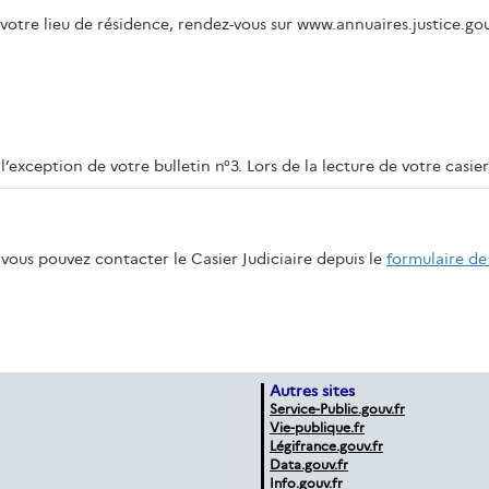
 votre lieu de résidence, rendez-vous sur www.annuaires.justice.gou
l’exception de votre bulletin n°3. Lors de la lecture de votre casie
vous pouvez contacter le Casier Judiciaire depuis le
formulaire de
Autres sites
Service-Public.gouv.fr
Vie-publique.fr
Légifrance.gouv.fr
Data.gouv.fr
Info.gouv.fr