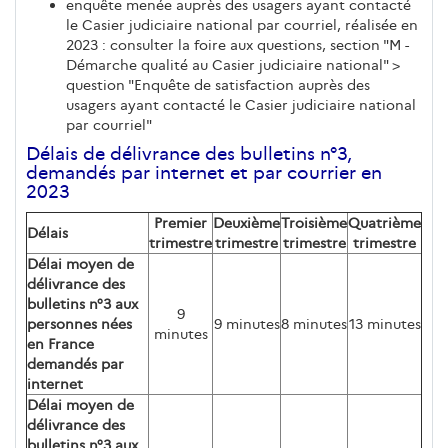
enquête menée auprès des usagers ayant contacté
le Casier judiciaire national par courriel, réalisée en
2023 : consulter la foire aux questions, section "M -
Démarche qualité au Casier judiciaire national" >
question "Enquête de satisfaction auprès des
usagers ayant contacté le Casier judiciaire national
par courriel"
Délais de délivrance des bulletins n°3,
demandés par internet et par courrier en
2023
Premier
Deuxième
Troisième
Quatrième
Délais
trimestre
trimestre
trimestre
trimestre
Délai moyen de
délivrance des
bulletins n°3 aux
9
personnes nées
9 minutes
8 minutes
13 minutes
minutes
en France
demandés par
internet
Délai moyen de
délivrance des
bulletins n°3 aux