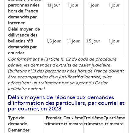
personnes nées
1,1 jour
1 jour
1 jour
1 jour
hors de France
demandés par
internet
Délai moyen de
délivrance des
bulletins n°3
1,5 jour
1,1 jour
1,5 jour
1 jour
demandés par
courrier
Conformément à l’article R. 82 du code de procédure
pénale, les demandes d’extraits de casier judiciaire
(bulletins n°3) des personnes nées hors de France doivent
être accompagnées d’un justificatif d’identité, elles
nécessitent un traitement par un agent du Casier
judiciaire national.
Délais moyens de réponse aux demandes
d’information des particuliers, par courriel et
par courrier, en 2023
Type de
Premier
Deuxième
Troisième
Quatrième
demande
trimestre
trimestre
trimestre
trimestre
Demandes