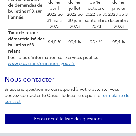
du 1er
du 1er
du 1er
du 1er
de demandes de
avril
juillet
octobre
janvier
bulletins n°3, sur
2022 au
2022 au
2022 au 30
2023 au 31
l'année
31 mars
30 juin
septembre
décembre
2023
2023
2023
2023
Taux de retour
dématérialisé des
94,5 %
99,4 %
95,4 %
95,4 %
bulletins n°3
néant
Pour plus d’information sur Services publics + :
www.plus.transformation.gouv.fr
Nous contacter
Si aucune question ne correspond à votre attente, vous
pouvez contacter le Casier Judiciaire depuis le
formulaire de
contact
Retourner à la liste des questions