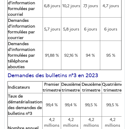
d’information
6,8 jours
10,2 jours
7,1 jours
4,7 jours
formulées par
courriel
Demandes
d’information
5,7 jours
5,8 jours
6 jours
6 jours
formulées par
courrier
Demandes
d'information
formulées par
91,88 %
92,16 %
94 %
95 %
téléphone
abouties
Demandes des bulletins n°3 en 2023
Premier
Deuxième
Deuxième
Quatrième
Indicateurs
trimestre
trimestre
trimestre
trimestre
Taux de
dématérialisation
99,4 %
99,4 %
99,5 %
99,5 %
des demandes de
bulletins n°3
4,2
4,2
4,2
4,2
millions
millions
millions
millions
Nombre annuel