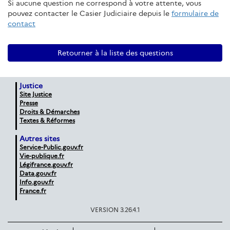
Si aucune question ne correspond à votre attente, vous
pouvez contacter le Casier Judiciaire depuis le
formulaire de
contact
Retourner à la liste des questions
Justice
Site Justice
Presse
Droits & Démarches
Textes & Réformes
Autres sites
Service-Public.gouv.fr
Vie-publique.fr
Légifrance.gouv.fr
Data.gouv.fr
Info.gouv.fr
France.fr
VERSION 3.26.4.1