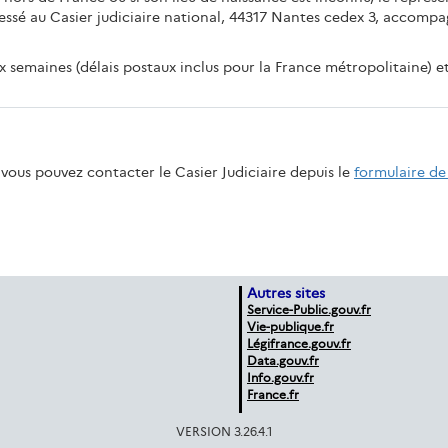
dressé au Casier judiciaire national, 44317 Nantes cedex 3, accompag
 semaines (délais postaux inclus pour la France métropolitaine) et
vous pouvez contacter le Casier Judiciaire depuis le
formulaire de
Autres sites
Service-Public.gouv.fr
Vie-publique.fr
Légifrance.gouv.fr
Data.gouv.fr
Info.gouv.fr
France.fr
VERSION 3.26.4.1