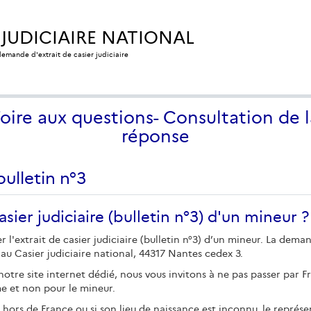
 JUDICIAIRE NATIONAL
 demande d'extrait de casier judiciaire
Foire aux questions- Consultation de l
réponse
ulletin n°3
ier judiciaire (bulletin n°3) d'un mineur ?
 l'extrait de casier judiciaire (bulletin n°3) d’un mineur. La dema
 au Casier judiciaire national, 44317 Nantes cedex 3.
notre site internet dédié, nous vous invitons à ne pas passer par F
e et non pour le mineur.
né hors de France ou si son lieu de naissance est inconnu, le représ