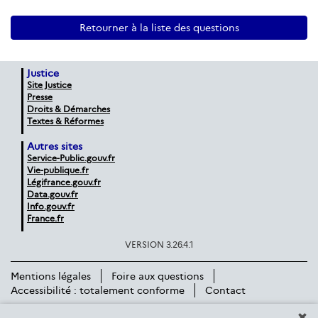
Retourner à la liste des questions
Justice
Site Justice
Presse
Droits & Démarches
Textes & Réformes
Autres sites
Service-Public.gouv.fr
Vie-publique.fr
Légifrance.gouv.fr
Data.gouv.fr
Info.gouv.fr
France.fr
VERSION 3.26.4.1
Mentions légales
Foire aux questions
Accessibilité : totalement conforme
Contact