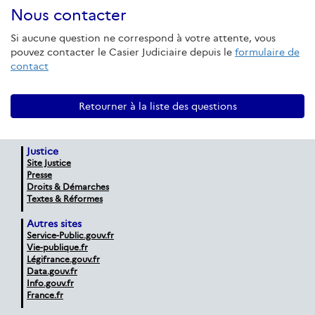
Nous contacter
Si aucune question ne correspond à votre attente, vous
pouvez contacter le Casier Judiciaire depuis le
formulaire de
contact
Retourner à la liste des questions
Justice
Site Justice
Presse
Droits & Démarches
Textes & Réformes
Autres sites
Service-Public.gouv.fr
Vie-publique.fr
Légifrance.gouv.fr
Data.gouv.fr
Info.gouv.fr
France.fr