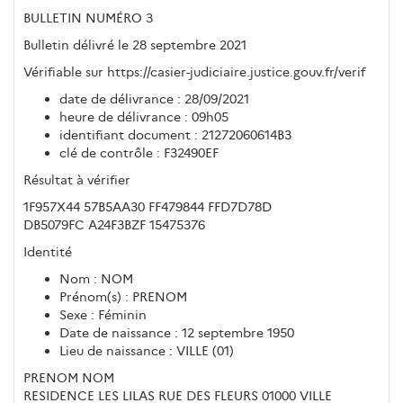
BULLETIN NUMÉRO 3
Bulletin délivré le 28 septembre 2021
Vérifiable sur https://casier-judiciaire.justice.gouv.fr/verif
date de délivrance : 28/09/2021
heure de délivrance : 09h05
identifiant document : 21272060614B3
clé de contrôle : F32490EF
Résultat à vérifier
1F957X44 57B5AA30 FF479844 FFD7D78D
DB5079FC A24F3BZF 15475376
Identité
Nom : NOM
Prénom(s) : PRENOM
Sexe : Féminin
Date de naissance : 12 septembre 1950
Lieu de naissance : VILLE (01)
PRENOM NOM
RESIDENCE LES LILAS RUE DES FLEURS 01000 VILLE