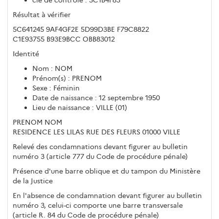
clé de contrôle : 3C1B4F83
Résultat à vérifier
5C641245 9AF4GF2E 5D99D3BE F79C8822
C1E93755 B93E9BCC OBB83012
Identité
Nom : NOM
Prénom(s) : PRENOM
Sexe : Féminin
Date de naissance : 12 septembre 1950
Lieu de naissance : VILLE (01)
PRENOM NOM
RESIDENCE LES LILAS RUE DES FLEURS 01000 VILLE
Relevé des condamnations devant figurer au bulletin
numéro 3 (article 777 du Code de procédure pénale)
Présence d'une barre oblique et du tampon du Ministère
de la Justice
En l'absence de condamnation devant figurer au bulletin
numéro 3, celui-ci comporte une barre transversale
(article R. 84 du Code de procédure pénale)