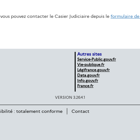
vous pouvez contacter le Casier Judiciaire depuis le
formulaire de
Autres sites
Service-Public.gouv.fr
Vie-publique.fr
Légifrance.gouv.fr
Data.gouv.fr
Info.gouv.fr
France.fr
VERSION 3.26.4.1
ibilité : totalement conforme
Contact