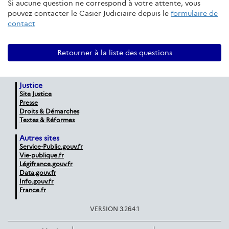
Si aucune question ne correspond à votre attente, vous
pouvez contacter le Casier Judiciaire depuis le
formulaire de
contact
Retourner à la liste des questions
Justice
Site Justice
Presse
Droits & Démarches
Textes & Réformes
Autres sites
Service-Public.gouv.fr
Vie-publique.fr
Légifrance.gouv.fr
Data.gouv.fr
Info.gouv.fr
France.fr
VERSION 3.26.4.1