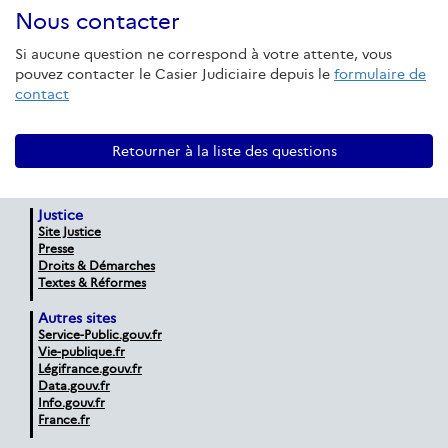
Nous contacter
Si aucune question ne correspond à votre attente, vous
pouvez contacter le Casier Judiciaire depuis le
formulaire de
contact
Retourner à la liste des questions
Justice
Site Justice
Presse
Droits & Démarches
Textes & Réformes
Autres sites
Service-Public.gouv.fr
Vie-publique.fr
Légifrance.gouv.fr
Data.gouv.fr
Info.gouv.fr
France.fr