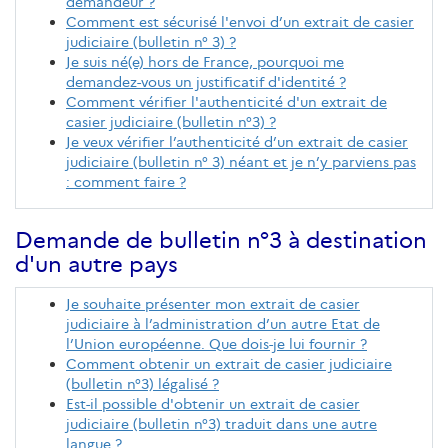
demandeur ?
Comment est sécurisé l'envoi d’un extrait de casier
judiciaire (bulletin n° 3) ?
Je suis né(e) hors de France, pourquoi me
demandez-vous un justificatif d'identité ?
Comment vérifier l'authenticité d'un extrait de
casier judiciaire (bulletin n°3) ?
Je veux vérifier l’authenticité d’un extrait de casier
judiciaire (bulletin n° 3) néant et je n’y parviens pas
: comment faire ?
Demande de bulletin n°3 à destination
d'un autre pays
Je souhaite présenter mon extrait de casier
judiciaire à l’administration d’un autre Etat de
l’Union européenne. Que dois-je lui fournir ?
Comment obtenir un extrait de casier judiciaire
(bulletin n°3) légalisé ?
Est-il possible d'obtenir un extrait de casier
judiciaire (bulletin n°3) traduit dans une autre
langue ?