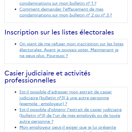
condamnations sur mon bulletin n° 1 ?
Comment demander l'effacement de mes
condamnations sur mon bulletin n° 2 ou n° 3 ?
Inscription sur les listes électorales
On vient de me refuser mon inscription sur les listes
électorales. Avant je pouvais voter. Maintenant je
ne peux plus. Pourquoi ?
Casier judiciaire et activités
professionnelles
Est-il possible d'adresser mon extrait de casier
judiciaire (bulletin n°3) à une autre personne
(exemple : employeur) ?
Est-il possible d’obtenir l'extrait de casier judiciaire
(bulletin n°3) de l'un de mes employés ou de toute
autre personne ?
Mon employeur peut-il exiger que je lui présente