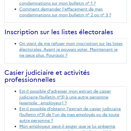
condamnations sur mon bulletin n° 1 ?
Comment demander l'effacement de mes
condamnations sur mon bulletin n° 2 ou n° 3 ?
Inscription sur les listes électorales
On vient de me refuser mon inscription sur les listes
électorales. Avant je pouvais voter. Maintenant je
ne peux plus. Pourquoi ?
Casier judiciaire et activités
professionnelles
Est-il possible d'adresser mon extrait de casier
judiciaire (bulletin n°3) à une autre personne
(exemple : employeur) ?
Est-il possible d’obtenir l'extrait de casier judiciaire
(bulletin n°3) de l'un de mes employés ou de toute
autre personne ?
Mon employeur peut-il exiger que je lui présente