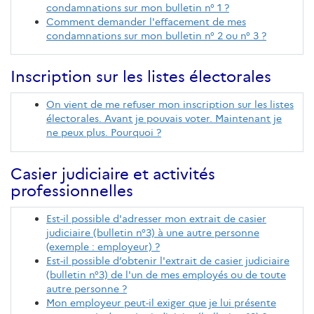
condamnations sur mon bulletin n° 1 ?
Comment demander l'effacement de mes
condamnations sur mon bulletin n° 2 ou n° 3 ?
Inscription sur les listes électorales
On vient de me refuser mon inscription sur les listes
électorales. Avant je pouvais voter. Maintenant je
ne peux plus. Pourquoi ?
Casier judiciaire et activités
professionnelles
Est-il possible d'adresser mon extrait de casier
judiciaire (bulletin n°3) à une autre personne
(exemple : employeur) ?
Est-il possible d’obtenir l'extrait de casier judiciaire
(bulletin n°3) de l'un de mes employés ou de toute
autre personne ?
Mon employeur peut-il exiger que je lui présente