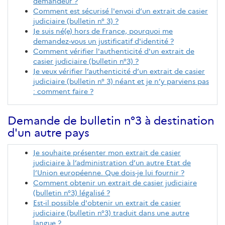
demandeur ?
Comment est sécurisé l'envoi d’un extrait de casier
judiciaire (bulletin n° 3) ?
Je suis né(e) hors de France, pourquoi me
demandez-vous un justificatif d'identité ?
Comment vérifier l'authenticité d'un extrait de
casier judiciaire (bulletin n°3) ?
Je veux vérifier l’authenticité d’un extrait de casier
judiciaire (bulletin n° 3) néant et je n’y parviens pas
: comment faire ?
Demande de bulletin n°3 à destination
d'un autre pays
Je souhaite présenter mon extrait de casier
judiciaire à l’administration d’un autre Etat de
l’Union européenne. Que dois-je lui fournir ?
Comment obtenir un extrait de casier judiciaire
(bulletin n°3) légalisé ?
Est-il possible d'obtenir un extrait de casier
judiciaire (bulletin n°3) traduit dans une autre
langue ?