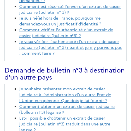
demandeur ?
Comment est sécurisé l'envoi d’un extrait de casier
judiciaire (bulletin n° 3) ?
Je suis né(e) hors de France, pourquoi me
demandez-vous un justificatif d'identité ?
Comment vérifier l'authenticité d'un extrait de
casier judiciaire (bulletin n°3) ?
Je veux vérifier l’authenticité d’un extrait de casier
judiciaire (bulletin n° 3) néant et je n’y parviens pas
: comment faire ?
Demande de bulletin n°3 à destination
d'un autre pays
Je souhaite présenter mon extrait de casier
judiciaire à l’administration d’un autre Etat de
l’Union européenne. Que dois-je lui fournir ?
Comment obtenir un extrait de casier judiciaire
(bulletin n°3) légalisé ?
Est-il possible d'obtenir un extrait de casier
judiciaire (bulletin n°3) traduit dans une autre
langue ?