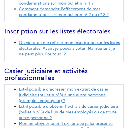
condamnations sur mon bulletin n° 1 ?
Comment demander l'effacement de mes
condamnations sur mon bulletin n° 2 ou n° 3 ?
Inscription sur les listes électorales
On vient de me refuser mon inscription sur les listes
électorales. Avant je pouvais voter. Maintenant je
ne peux plus. Pourquoi ?
Casier judiciaire et activités
professionnelles
Est-il possible d'adresser mon extrait de casier
judiciaire (bulletin n°3) à une autre personne
(exemple : employeur) ?
Est-il possible d’obtenir l'extrait de casier judiciaire
(bulletin n°3) de l'un de mes employés ou de toute
autre personne ?
Mon employeur peut-il exiger que je lui présente