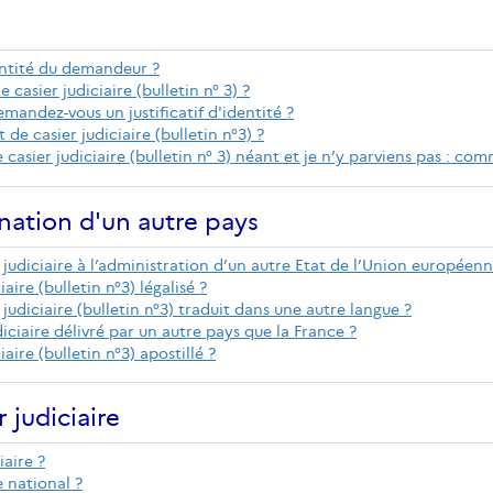
entité du demandeur ?
casier judiciaire (bulletin n° 3) ?
mandez-vous un justificatif d'identité ?
de casier judiciaire (bulletin n°3) ?
e casier judiciaire (bulletin n° 3) néant et je n’y parviens pas : co
nation d'un autre pays
judiciaire à l’administration d’un autre Etat de l’Union européenne
ire (bulletin n°3) légalisé ?
r judiciaire (bulletin n°3) traduit dans une autre langue ?
ciaire délivré par un autre pays que la France ?
ire (bulletin n°3) apostillé ?
 judiciaire
iaire ?
e national ?