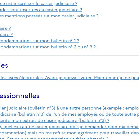
e est inscrit sur le casier judiciaire ?
des sont inscrites au casier judiciaire ?
des mentions portées sur mon casier judiciaire ?
aire ?
iaire ?
ndamnations sur mon bulletin n° 1 ?
damnations sur mon bulletin n° 2 ou n° 3 ?
les
es listes électorales. Avant je pouvais voter. Maintenant je ne peu
fessionnelles
sier judiciaire (bulletin n°3) à une autre personne (exemple : emplo
 judiciaire (bulletin n°3) de l'un de mes employés ou de toute autre
ente mon extrait de casier judiciaire (bulletin n°3) ?
l(e), quel extrait de casier judiciaire dois-je demander pour ma de
ndamnation) mais on me refuse mon agrément pour travailler dans 