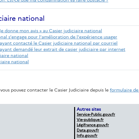
ion. Est-ce que ma condamnation va faire obstacle ?
iaire national
Je donne mon avis » au Casier judiciaire national
tional s'engage pour l'amélioration de l'expérience usager
ayant contacté le Casier judiciaire national par courriel
ayant demandé leur extrait de casier judiciaire par internet
iaire national
ciaire national
vous pouvez contacter le Casier Judiciaire depuis le
formulaire de
Autres sites
Service-Public.gouv.fr
Vie-publique.fr
Légifrance.gouv.fr
Data.gouv.fr
Info.gouv.fr