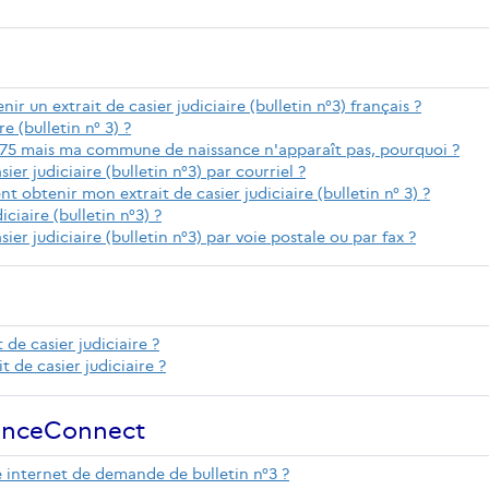
3
nir un extrait de casier judiciaire (bulletin n°3) français ?
e (bulletin n° 3) ?
 1975 mais ma commune de naissance n'apparaît pas, pourquoi ?
ier judiciaire (bulletin n°3) par courriel ?
 obtenir mon extrait de casier judiciaire (bulletin n° 3) ?
iaire (bulletin n°3) ?
sier judiciaire (bulletin n°3) par voie postale ou par fax ?
 de casier judiciaire ?
t de casier judiciaire ?
ranceConnect
 internet de demande de bulletin n°3 ?