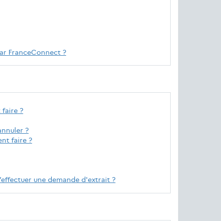
par FranceConnect ?
 faire ?
annuler ?
nt faire ?
 d’effectuer une demande d'extrait ?