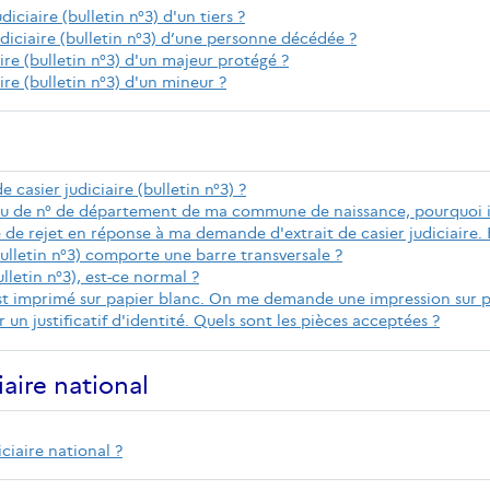
udiciaire (bulletin n°3) d'un tiers ?
 judiciaire (bulletin n°3) d’une personne décédée ?
ire (bulletin n°3) d'un majeur protégé ?
re (bulletin n°3) d'un mineur ?
e casier judiciaire (bulletin n°3) ?
 ou de n° de département de ma commune de naissance, pourquoi 
tre de rejet en réponse à ma demande d'extrait de casier judiciaire.
bulletin n°3) comporte une barre transversale ?
ulletin n°3), est-ce normal ?
3) est imprimé sur papier blanc. On me demande une impression sur 
r un justificatif d'identité. Quels sont les pièces acceptées ?
aire national
ciaire national ?