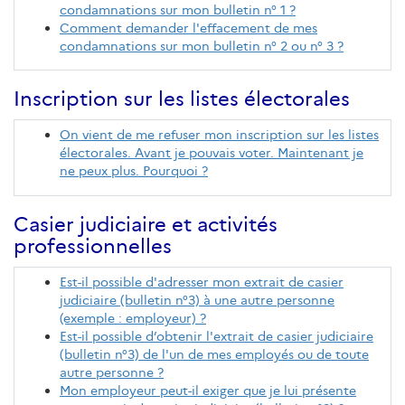
condamnations sur mon bulletin n° 1 ?
Comment demander l'effacement de mes
condamnations sur mon bulletin n° 2 ou n° 3 ?
Inscription sur les listes électorales
On vient de me refuser mon inscription sur les listes
électorales. Avant je pouvais voter. Maintenant je
ne peux plus. Pourquoi ?
Casier judiciaire et activités
professionnelles
Est-il possible d'adresser mon extrait de casier
judiciaire (bulletin n°3) à une autre personne
(exemple : employeur) ?
Est-il possible d’obtenir l'extrait de casier judiciaire
(bulletin n°3) de l'un de mes employés ou de toute
autre personne ?
Mon employeur peut-il exiger que je lui présente