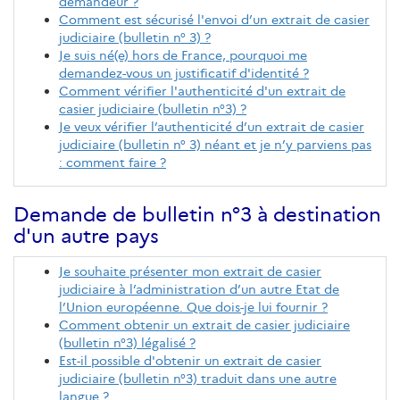
demandeur ?
Comment est sécurisé l'envoi d’un extrait de casier
judiciaire (bulletin n° 3) ?
Je suis né(e) hors de France, pourquoi me
demandez-vous un justificatif d'identité ?
Comment vérifier l'authenticité d'un extrait de
casier judiciaire (bulletin n°3) ?
Je veux vérifier l’authenticité d’un extrait de casier
judiciaire (bulletin n° 3) néant et je n’y parviens pas
: comment faire ?
Demande de bulletin n°3 à destination
d'un autre pays
Je souhaite présenter mon extrait de casier
judiciaire à l’administration d’un autre Etat de
l’Union européenne. Que dois-je lui fournir ?
Comment obtenir un extrait de casier judiciaire
(bulletin n°3) légalisé ?
Est-il possible d'obtenir un extrait de casier
judiciaire (bulletin n°3) traduit dans une autre
langue ?